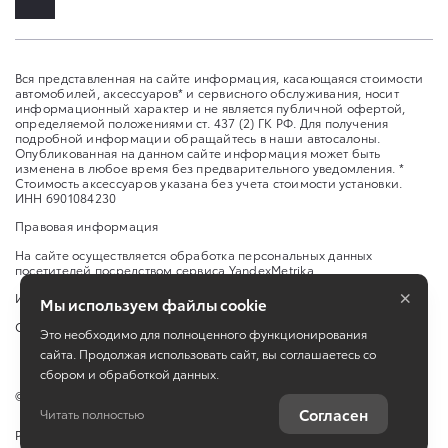
Вся представленная на сайте информация, касающаяся стоимости
автомобилей, аксессуаров* и сервисного обслуживания, носит
информационный характер и не является публичной офертой,
определяемой положениями ст. 437 (2) ГК РФ. Для получения
подробной информации обращайтесь в наши автосалоны.
Опубликованная на данном сайте информация может быть
изменена в любое время без предварительного уведомления. *
Стоимость аксессуаров указана без учета стоимости установки.
ИНН 6901084230
Правовая информация
На сайте осуществляется обработка персональных данных
посетителей посредством сервиса YandexMetrika
×
Изменить настройку cookies
Мы используем файлы cookie
Сбросить cookie
Это необходимо для полноценного функционирования
сайта. Продолжая использовать сайт, вы соглашаетесь со
сбором и обработкой данных.
©
2026
ООО «Важная персона-Авто»
Согласен
Читать полностью
Работает на технологиях
TradeDealer