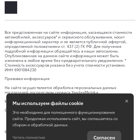
Вся представленная на сайте информация, касающаяся стоимости
автомобилей, аксессуаров* и сервисного обслуживания, носит
информационный характер и не является публичной офертой,
определяемой положениями ст. 437 (2) ГК РФ. Для получения
подробной информации обращайтесь в наши автосалоны.
Опубликованная на данном сайте информация может быть
изменена в любое время без предварительного уведомления. *
Стоимость аксессуаров указана без учета стоимости установки.
ИНН 6901084230
Правовая информация
На сайте осуществляется обработка персональных данных
посетителей посредством сервиса YandexMetrika
×
Изменить настройку cookies
Мы используем файлы cookie
Сбросить cookie
Это необходимо для полноценного функционирования
сайта. Продолжая использовать сайт, вы соглашаетесь со
сбором и обработкой данных.
©
2026
ООО «Важная персона-Авто»
Согласен
Читать полностью