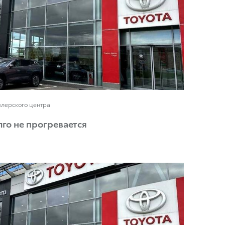
илерского центра
го не прогревается