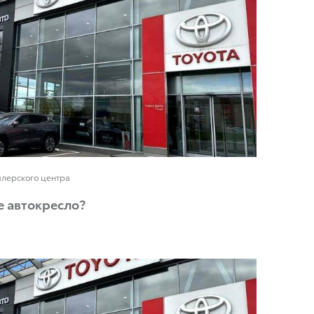
илерского центра
е автокресло?