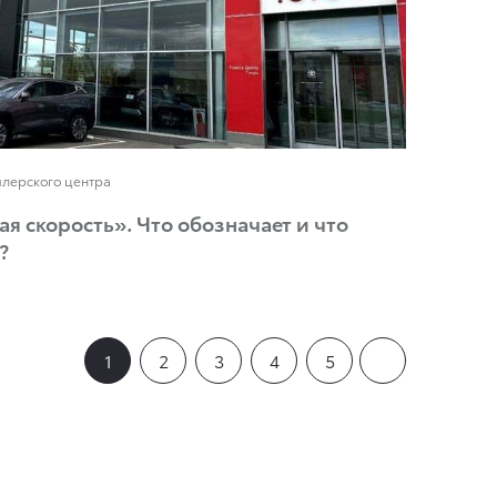
илерского центра
я скорость». Что обозначает и что
?
1
2
3
4
5