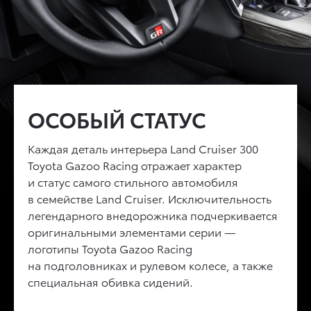
ПРЕМИАЛЬНЫЙ
ОСОБЫЙ СТАТУС
ПРОДВИНУТЫЕ
ИНТЕРЬЕР
ТЕХНОЛОГИИ
Каждая деталь интерьера
Land Cruiser 300
Toyota Gazoo Racing
Безупречный комфорт абсолютно нового
отражает характер
Дисплей 7'' на панели приборов,
и статус самого стильного автомобиля
Land Cruiser 300
достигается благодаря
проекционный дисплей на лобовое стекло
в семействе
четырехзонному климат-контролю, который
Land Cruiser
. Исключительность
10'', мультимедийная система нового
легендарного внедорожника подчеркивается
позволяет создать отдельный микроклимат
поколения с экраном 12,3'' и поддержкой
оригинальными элементами серии —
для каждого пассажира, ионизатору воздуха
Apple Carplay© и Android Auto© позволяют
логотипы
nanoe, который очищает и обеззараживает
Toyota Gazoo Racing
использовать все функции автомобиля
на подголовниках и рулевом колесе, а также
воздух в салоне, материалам премиального
с комфортом и не отвлекаясь от вождения.
специальная обивка сидений.
качества и кожаной обивке сидений.