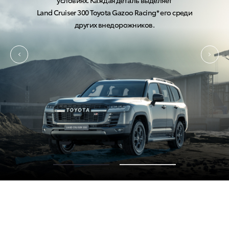
условиях. Каждая деталь выделяет
Land Cruiser 300
70-летняя годовщина — 70th Anniversary (Энниверсари)*
Land Cruiser 300
Toyota Gazoo Racing*
его среди
других внедорожников.