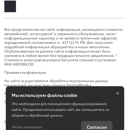
Вся представленная на сайте информация, касающаяся стоимости
автомобилей, аксессуаров* и сервисного обслуживания, носит
информационный характер и не является публичной офертой,
определяемой положениями ст. 437 (2) ГК РФ. Для получения
подробной информации обращайтесь в наши автосалоны.
Опубликованная на данном сайте информация может быть
изменена в любое время без предварительного уведомления. *
Стоимость аксессуаров указана без учета стоимости установки.
ИНН 6901084230
Правовая информация
На сайте осуществляется обработка персональных данных
посетителей посредством сервиса YandexMetrika
×
Изменить настройку cookies
Мы используем файлы cookie
Сбросить cookie
Это необходимо для полноценного функционирования
сайта. Продолжая использовать сайт, вы соглашаетесь со
сбором и обработкой данных.
©
2026
ООО «Важная персона-Авто»
Согласен
Читать полностью