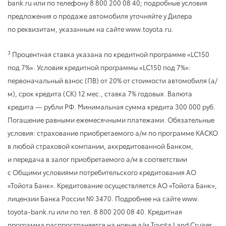
bank.ru или по телефону 8 800 200 08 40; подробные условия
предложения о продаже автомобиля уточняйте у Дилера
по реквизитам, указанным на сайте www.toyota.ru.
3
Процентная ставка указана по кредитной программе «LC150
под 7%». Условия кредитной программы «LC150 под 7%»:
первоначальный взнос (ПВ) от 20% от стоимости автомобиля (а/
м), срок кредита (СК) 12 мес., ставка 7% годовых. Валюта
кредита — рубли РФ. Минимальная сумма кредита 300 000 руб.
Погашение равными ежемесячными платежами. Обязательные
условия: страхование приобретаемого а/м по программе КАСКО
в любой страховой компании, аккредитованной Банком,
и передача в залог приобретаемого а/м в соответствии
с Общими условиями потребительского кредитования АО
«Тойота Банк». Кредитование осуществляется АО «Тойота Банк»,
лицензии Банка России № 3470. Подробнее на сайте www.
toyota-bank.ru или по тел. 8 800 200 08 40. Кредитная
программа распространяется на новые а/м Toyota Land Cruiser