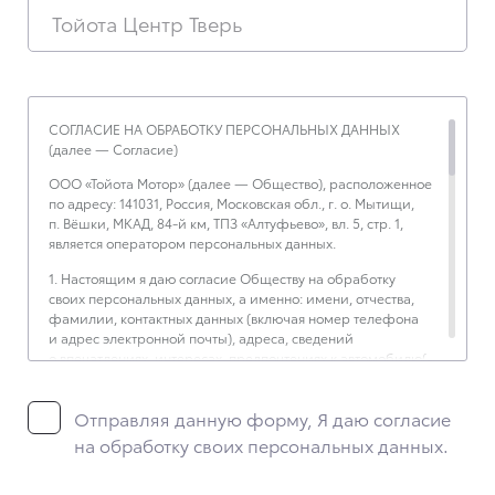
Тойота Центр Тверь
СОГЛАСИЕ НА ОБРАБОТКУ ПЕРСОНАЛЬНЫХ ДАННЫХ
(далее — Согласие)
ООО «Тойота Мотор» (далее — Общество), расположенное
по адресу: 141031, Россия, Московская обл., г. о. Мытищи,
п. Вёшки, МКАД, 84-й км, ТПЗ «Алтуфьево», вл. 5, стр. 1,
является оператором персональных данных.
1. Настоящим я даю согласие Обществу на обработку
своих персональных данных, а именно: имени, отчества,
фамилии, контактных данных (включая номер телефона
и адрес электронной почты), адреса, сведений
о впечатлениях, интересах, предпочтениях к автомобилю(-
ям) и товарам/услугам, IP-адреса, сведений об устройстве,
операционной системы устройства и модели мобильного
Отправляя данную форму, Я даю согласие
телефона посетителя сайта, уникального идентификатора
посетителя сайта, предпочтительного времени и способа
на обработку своих персональных данных.
для контакта, истории контактов.
2. Под обработкой персональных данных понимаются