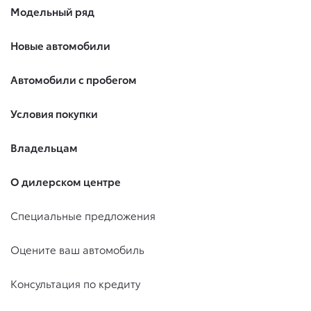
Модельный ряд
письменного заявления Обществу заказным почтовым
отправлением с описью вложения по адресу: 141031,
Московская обл., г. о. Мытищи, п. Вёшки, МКАД 84-й км,
Новые автомобили
ТПЗ «Алтуфьево», вл. 5, стр. 1.
Автомобили с пробегом
Условия покупки
Владельцам
О дилерском центре
Специальные предложения
Оцените ваш автомобиль
Консультация по кредиту