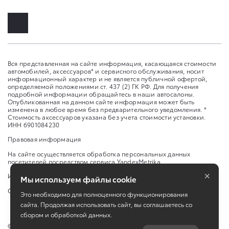
Вся представленная на сайте информация, касающаяся стоимости
автомобилей, аксессуаров* и сервисного обслуживания, носит
информационный характер и не является публичной офертой,
определяемой положениями ст. 437 (2) ГК РФ. Для получения
подробной информации обращайтесь в наши автосалоны.
Опубликованная на данном сайте информация может быть
изменена в любое время без предварительного уведомления. *
Стоимость аксессуаров указана без учета стоимости установки.
ИНН 6901084230
Правовая информация
На сайте осуществляется обработка персональных данных
посетителей посредством сервиса YandexMetrika
×
Изменить настройку cookies
Мы используем файлы cookie
Сбросить cookie
Это необходимо для полноценного функционирования
сайта. Продолжая использовать сайт, вы соглашаетесь со
сбором и обработкой данных.
©
2026
ООО «Важная персона-Авто»