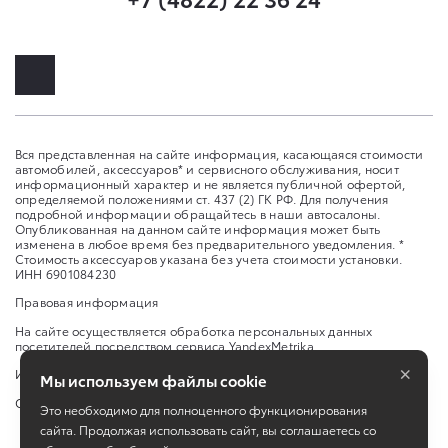
Вся представленная на сайте информация, касающаяся стоимости
автомобилей, аксессуаров* и сервисного обслуживания, носит
информационный характер и не является публичной офертой,
определяемой положениями ст. 437 (2) ГК РФ. Для получения
подробной информации обращайтесь в наши автосалоны.
Опубликованная на данном сайте информация может быть
изменена в любое время без предварительного уведомления. *
Стоимость аксессуаров указана без учета стоимости установки.
ИНН 6901084230
Правовая информация
На сайте осуществляется обработка персональных данных
посетителей посредством сервиса YandexMetrika
×
Изменить настройку cookies
Мы используем файлы cookie
Сбросить cookie
Это необходимо для полноценного функционирования
сайта. Продолжая использовать сайт, вы соглашаетесь со