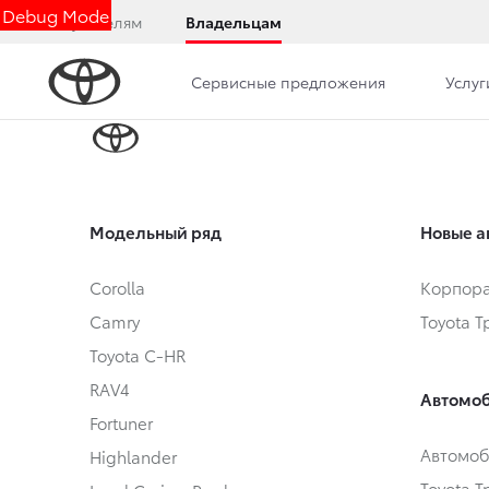
Debug Mode
Покупателям
Владельцам
Сервисные предложения
Услуг
Модельный ряд
Новые а
Corolla
Корпора
Camry
Toyota 
Toyota C-HR
RAV4
Автомоб
Fortuner
Автомоб
Highlander
Toyota 