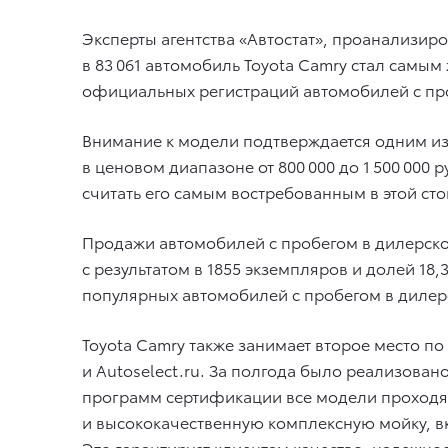
Эксперты агентства «Автостат», проанализир
в 83 061 автомобиль Toyota Camry стал самы
официальных регистраций автомобилей с про
Внимание к модели подтверждается одним из
в ценовом диапазоне от 800 000 до 1 500 00
считать его самым востребованным в этой ст
Продажи автомобилей с пробегом в дилерской
с результатом в 1855 экземпляров и долей 1
популярных автомобилей с пробегом в дилерс
Toyota Camry также занимает второе место 
и Autoselect.ru. За полгода было реализован
программ сертификации все модели проходят
и высококачественную комплексную мойку, в
Это гарантирует клиентам качество, надежно