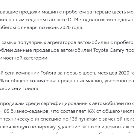
овавшие продажи машин с пробегом за первые шесть меся
м желанным седаном в классе D. Методология исследова
бегом с января по июнь 2020 года.
 самых популярных агрегаторов автомобилей с пробегом
0 рублей данные продавцов автомобилей Toyota Camry пр
оимостной категории.
 сети компании Тойота за первые шесть месяцев 2020 г
8,3% от общего количества проданных машин, уверенно 
кой сети Тойота.
по продажам среди сертифицированных автомобилей по
о 185 бизнес-седанов, что составляет 16% от общего чи
 техническую инспекцию по 136 пунктам с заменой неи
ключающую полировку, удаление запахов и демонтаж си
сть и безопасность приобретенных автомобилей с пробе