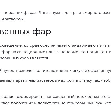
ите в передних фараз. Линза нужна для равномерного р
 и затвором.
ованных фар
т освещение, которая обеспечивает стандартная оптика 
х фар на светодиодные или ксеноновые. Но тюнинг опт
нзованных фар являются:
й пучок, позволяя водителю видеть четкую и освещенну
аемых паразитных засветок и настроить оптику так, что
озволяет формировать направленный поток ближнего све
т свое положение и делает сконцентрированный луч, ко