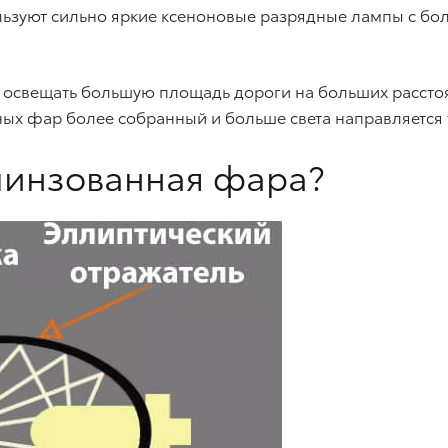
льзуют сильно яркие ксеноновые разрядные лампы с бо
т освещать большую площадь дороги на больших расст
ных фар более собранный и больше света направляется т
 линзованная фара?