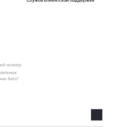
кий осмотр
нальных
на-Авто"