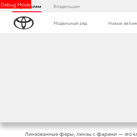
Debug Mode
Покупателям
Владельцам
Модельный ряд
Новые автом
Дилерский центр
Новости
Сотрудники
ЛИНЗОВКА ФАР: И
ПРЕИМУЩЕСТВА
19 сентября 2022 г.
Поделиться
Линзованные фары, линзы с фарами — это кл