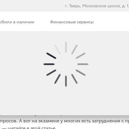
г. Тверь, Московское шоссе, д. 1, 
обили в наличии
Финансовые сервисы
НИМАНИЕ ОБГОНЯЕМО
делать в этом случае? Как привлечь внимание обгоняемо
просов. А вот на экзамене у многих есть затруднения с 
— читайте в этой статье.