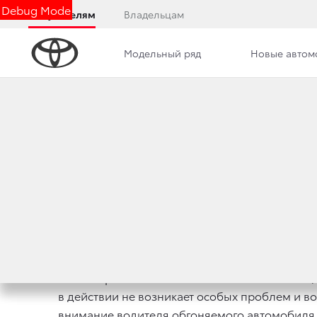
Debug Mode
Покупателям
Владельцам
Модельный ряд
Новые автом
Дилерский центр
Новости
Сотрудники
КАК ПРИВЛЕЧЬ В
25 сентября 2022 г.
Поделиться
Как же правильно обгонять автомобиль? Что 
в действии не возникает особых проблем и во
внимание водителя обгоняемого автомобиля, 